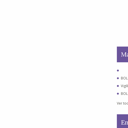
Ma
BOL
Vigi
BOL
Ver to
En