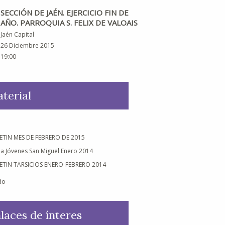
SECCIÓN DE JAÉN. EJERCICIO FIN DE
VIGILIA DE DIFUNTOS SECCIÓN DE
AÑO. PARROQUIA S. FELIX DE VALOAIS
JAÉN
Jaén Capital
Jaén Capital
26 Diciembre 2015
02 Noviembre 2015
19:00
21:00
terial
ETIN MES DE FEBRERO DE 2015
lia Jóvenes San Miguel Enero 2014
ETIN TARSICIOS ENERO-FEBRERO 2014
do
laces de ínteres