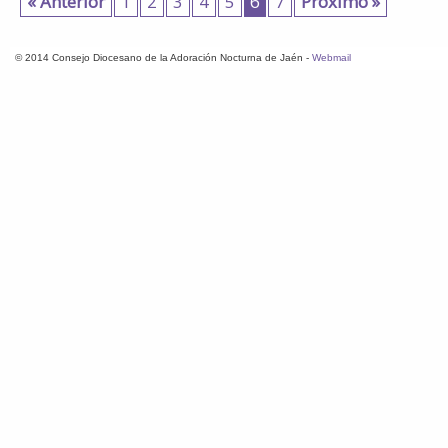
« Anterior
1
2
3
4
5
6
7
Proximo »
© 2014 Consejo Diocesano de la Adoración Nocturna de Jaén -
Webmail